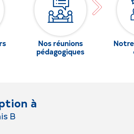
s
Notre respect du
Notr
s
client
reco
ption à
is B