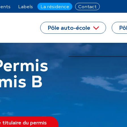
ents
Labels
La résidence
Contact
Pôle auto-école
Pôl
Permis
mis B
 titulaire du permis