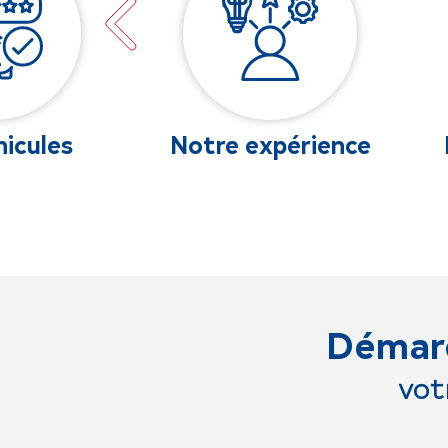
périence
Nos disponibilités
Démarc
vot